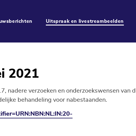
uwsberichten
Uitspraak en livestreambeelden
i 2021
17, nadere verzoeken en onderzoekswensen van 
delijke behandeling voor nabestaanden.
entifier=URN:NBN:NL:IN:20-