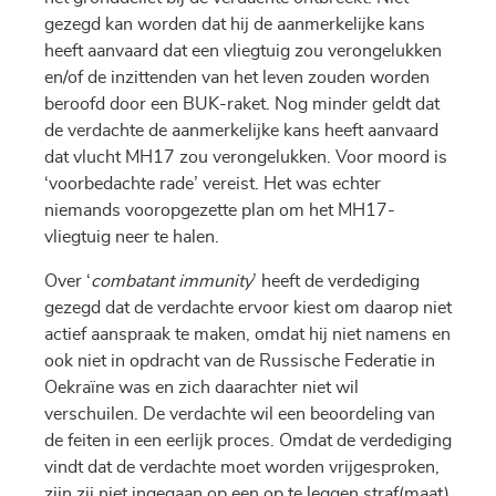
gezegd kan worden dat hij de aanmerkelijke kans
heeft aanvaard dat een vliegtuig zou verongelukken
en/of de inzittenden van het leven zouden worden
beroofd door een BUK-raket. Nog minder geldt dat
de verdachte de aanmerkelijke kans heeft aanvaard
dat vlucht MH17 zou verongelukken. Voor moord is
‘voorbedachte rade’ vereist. Het was echter
niemands vooropgezette plan om het MH17-
vliegtuig neer te halen.
Over ‘
combatant immunity
’ heeft de verdediging
gezegd dat de verdachte ervoor kiest om daarop niet
actief aanspraak te maken, omdat hij niet namens en
ook niet in opdracht van de Russische Federatie in
Oekraïne was en zich daarachter niet wil
verschuilen. De verdachte wil een beoordeling van
de feiten in een eerlijk proces. Omdat de verdediging
vindt dat de verdachte moet worden vrijgesproken,
zijn zij niet ingegaan op een op te leggen straf(maat)