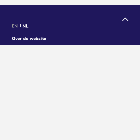
EN
NL
Over de website
Privacy
Cookies
Toegankelijkheid
Contact
Volg ons: