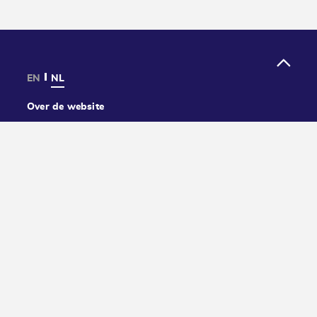
EN
NL
Over de website
Privacy
Cookies
Toegankelijkheid
Contact
Volg ons: